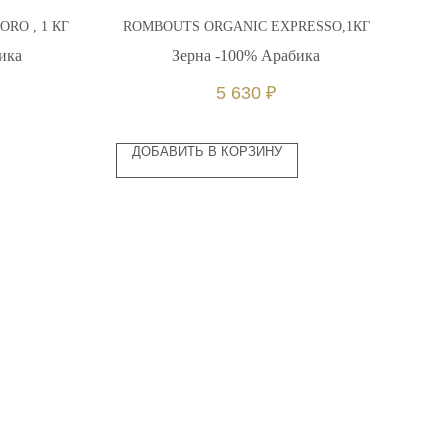
RO , 1 КГ
ROMBOUTS ORGANIC EXPRESSO,1КГ
КОФ
ика
Зерна -100% Арабика
5 630
₽
ДОБАВИТЬ В КОРЗИНУ
Д