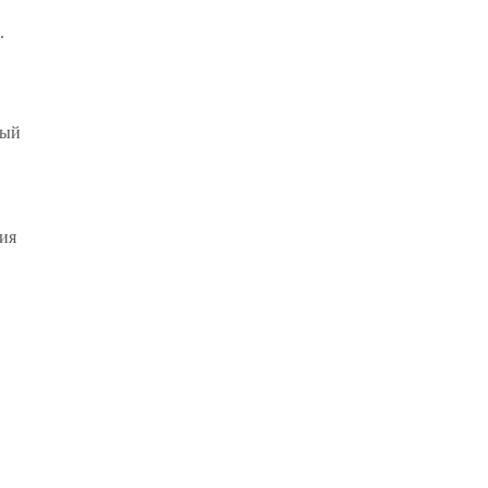
.
ный
ия