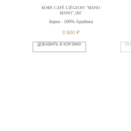
STELLE 5
КОФЕ CAFÉ LIÉGEOIS “MANO
MANO”,1КГ
ика
Зерна - 100% Арабика
3 600
₽
ДОБАВИТЬ В КОРЗИНУ
OU