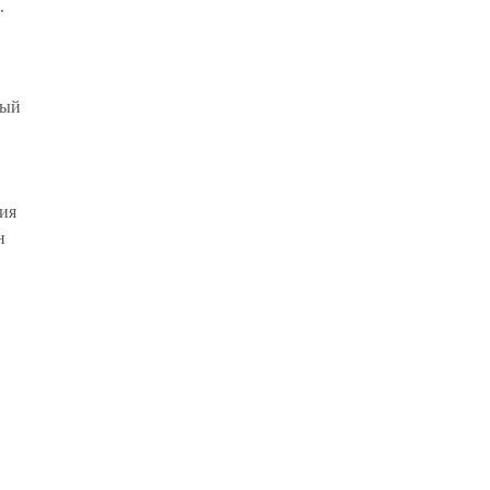
.
ный
ия
н