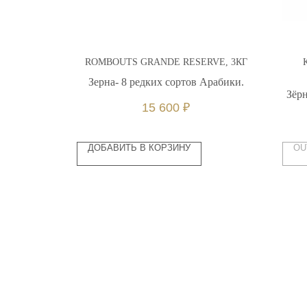
RO , 1 КГ
ROMBOUTS GRANDE RESERVE, 3КГ
ика
Зерна- 8 редких сортов Арабики.
Зёрн
15 600
₽
ДОБАВИТЬ В КОРЗИНУ
OU