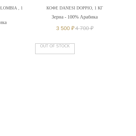
LOMBIA , 1
КОФЕ DANESI DOPPIO, 1 КГ
К
Зерна - 100% Арабика
ика
Зе
3 500
₽
4 700
₽
OUT OF STOCK
Д