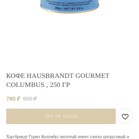
КОФЕ HAUSBRANDT GOURMET
COLUMBUS , 250 ГР
780
₽
920
₽
OUT OF STOCK
Хаусбрандт Гурмэ Колумбус молотый имеет слегка цитрусовый и