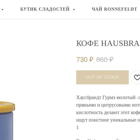
БУТИК СЛАДОСТЕЙ
ЧАЙ RONNEFELDT
КОФЕ HAUSBRAN
730
₽
860
₽
OUT OF STOCK
Хаусбрандт Гурмэ молотый -
пряными и цитрусовыми нотк
кислотность делают этот ко
ищут поистине уникальные 
1