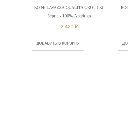
LECTION ,
КОФЕ LAVAZZA QUALITA ORO , 1 КГ
КОФ
Зерна - 100% Арабика
ика
2 420
₽
ДОБАВИТЬ В КОРЗИНУ
ДО