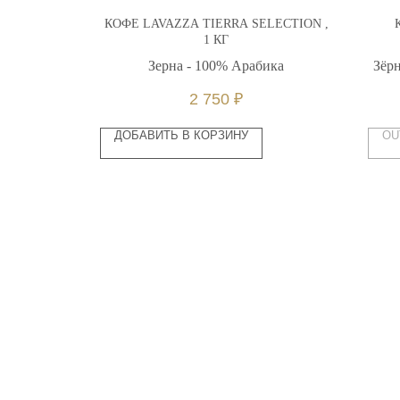
 STELLE
КОФЕ LAVAZZA TIERRA SELECTION ,
3КГ
1 КГ
 Робуста
Зерна - 100% Арабика
Зёрн
2 750
₽
ДОБАВИТЬ В КОРЗИНУ
OU