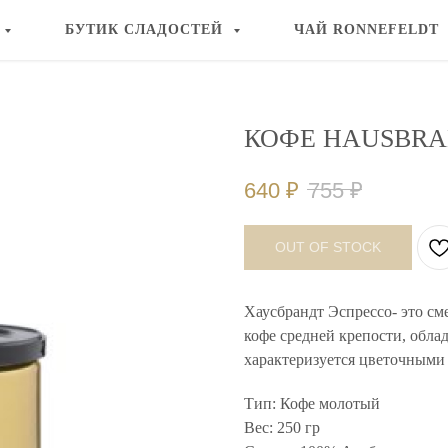
БУТИК СЛАДОСТЕЙ
ЧАЙ RONNEFELDT
КОФЕ HAUSBRAN
640
₽
755
₽
OUT OF STOCK
Хаусбрандт Эспрессо- это см
кофе средней крепости, обл
характеризуется цветочными
Тип: Кофе молотый
Вес: 250 гр