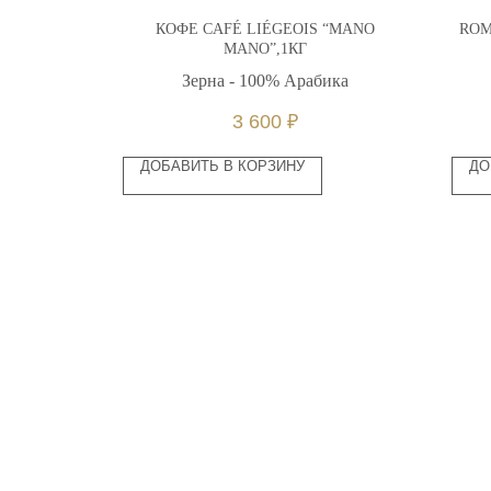
ELLE BIO/
КОФЕ CAFÉ LIÉGEOIS “MANO
ROM
КГ
MANO”,1КГ
ика
Зерна - 100% Арабика
3 600
₽
ДОБАВИТЬ В КОРЗИНУ
ДО