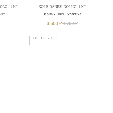
RO , 1 КГ
КОФЕ DANESI DOPPIO, 1 КГ
КО
ика
Зерна - 100% Арабика
Зе
3 500
₽
4 700
₽
OUT OF STOCK
Д