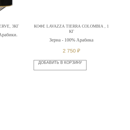
RVE, 3КГ
КОФЕ LAVAZZA TIERRA COLOMBIA , 1
КГ
 Арабики.
Зерна - 100% Арабика
2 750
₽
ДОБАВИТЬ В КОРЗИНУ
O