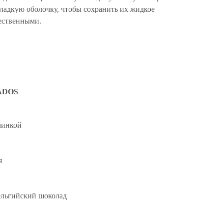
ладкую оболочку, чтобы сохранить их жидкое
жественными.
ADOS
чинкой
я
ельгийский шоколад