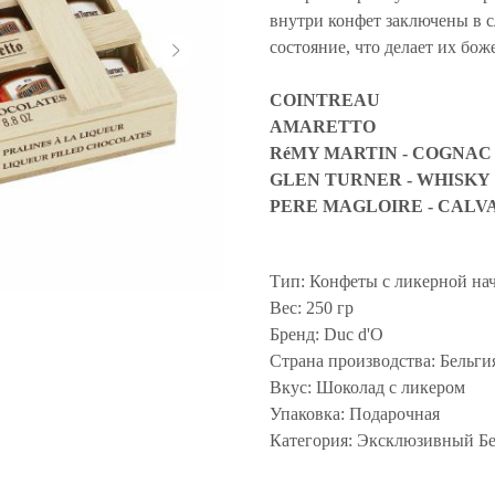
внутри конфет заключены в с
состояние, что делает их бо
COINTREAU
AMARETTO
RéMY MARTIN - COGNAC
GLEN TURNER - WHISKY
PERE MAGLOIRE - CALV
Тип: Конфеты с ликерной на
Вес: 250 гр
Бренд: Duc d'O
Страна производства: Бельги
Вкус: Шоколад с ликером
Упаковка: Подарочная
Категория: Эксклюзивный Б